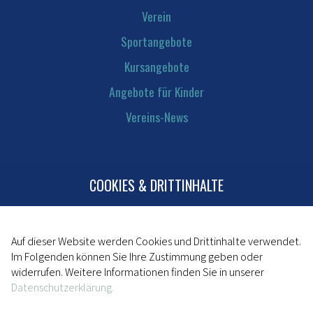
Verein
Sportangebote
Kursangebote
Angebote für Kinder
Vereins-News
COOKIES & DRITTINHALTE
Kontakt
Mitglied werden
Impressum
Auf dieser Website werden Cookies und Drittinhalte verwendet.
Im Folgenden können Sie Ihre Zustimmung geben oder
Datenschutz
widerrufen. Weitere Informationen finden Sie in unserer
Datenschutzerklärung.
powered by da kapo