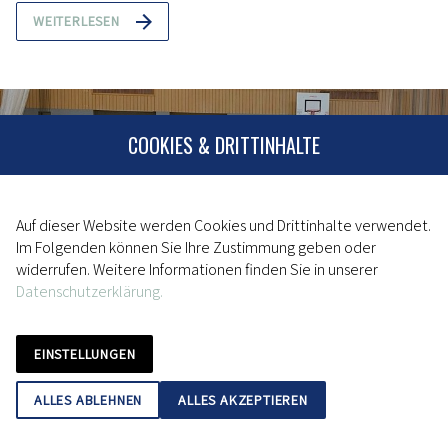
WEITERLESEN
COOKIES & DRITTINHALTE
Auf dieser Website werden Cookies und Drittinhalte verwendet.
Im Folgenden können Sie Ihre Zustimmung geben oder
widerrufen. Weitere Informationen finden Sie in unserer
Datenschutzerklärung.
Volleyball
18.12.2023
EINSTELLUNGEN
Stark gekämpft und trotzdem verloren
ALLES ABLEHNEN
ALLES AKZEPTIEREN
Bereits am Sonntag empfingen die Regionalligadamen des TV
Fürth die Gäste aus Hahnbach, die als klarer Favorit in die