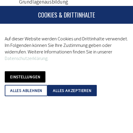
Grundlagenausbildung
Spiele mit und ohne Ball
COOKIES & DRITTINHALTE
Erziehung zum Fair Play
Einführung von Trendsportarten
Vertiefung der sportartbezogenen
Auf dieser Website werden Cookies und Drittinhalte verwendet.
Grundtechniken
Im Folgenden können Sie Ihre Zustimmung geben oder
widerrufen. Weitere Informationen finden Sie in unserer
Schnupperangebote in den verschiedenen
Datenschutzerklärung.
Abteilungen des TV Fürth 1860 e.V.
Förderung der konditionellen und koordinativen
Fähigkeiten
EINSTELLUNGEN
Vermittlung neuer Körpererfahrungen
ALLES ABLEHNEN
ALLES AKZEPTIEREN
Vermittlung von Werten und Einstellungen zu
einem gesunden Körperbewusstsein
Stärken von Selbstbewusstsein und
Selbstvertrauen
Vorbeugung von Haltungsschwächen