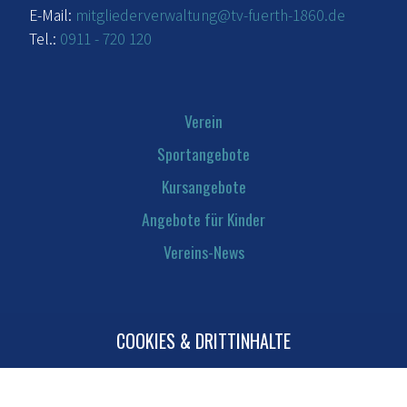
E-Mail:
mitgliederverwaltung@tv-fuerth-1860.de
Tel.:
0911 - 720 120
Verein
Sportangebote
Kursangebote
Angebote für Kinder
Vereins-News
COOKIES & DRITTINHALTE
Kontakt
Mitglied werden