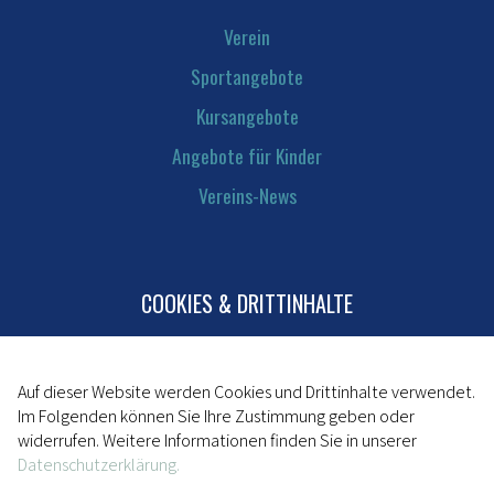
Verein
Sportangebote
Kursangebote
Angebote für Kinder
Vereins-News
COOKIES & DRITTINHALTE
Kontakt
Mitglied werden
Impressum
Auf dieser Website werden Cookies und Drittinhalte verwendet.
Im Folgenden können Sie Ihre Zustimmung geben oder
Datenschutz
widerrufen. Weitere Informationen finden Sie in unserer
Datenschutzerklärung.