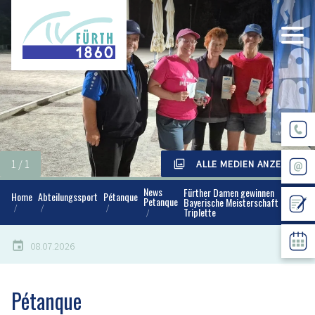
ALLE MEDIEN ANZEIGEN
News
Fürther Damen gewinnen
Home
Abteilungssport
Pétanque
Petanque
Bayerische Meisterschaft
Triplette
08.07.2026
Pétanque