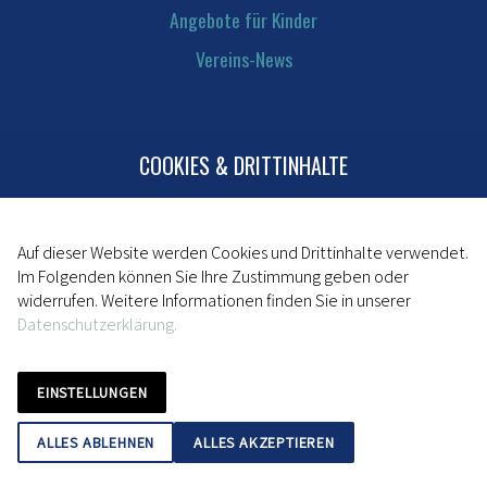
Angebote für Kinder
Vereins-News
COOKIES & DRITTINHALTE
Kontakt
Mitglied werden
Impressum
Auf dieser Website werden Cookies und Drittinhalte verwendet.
Im Folgenden können Sie Ihre Zustimmung geben oder
Datenschutz
widerrufen. Weitere Informationen finden Sie in unserer
Datenschutzerklärung.
powered by da kapo
EINSTELLUNGEN
ALLES ABLEHNEN
ALLES AKZEPTIEREN