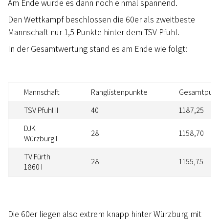
Am Ende wurde es dann noch einmal spannend.
Den Wettkampf beschlossen die 60er als zweitbeste
Mannschaft nur 1,5 Punkte hinter dem TSV Pfuhl.
In der Gesamtwertung stand es am Ende wie folgt:
Mannschaft
Ranglistenpunkte
Gesamtpunk
TSV Pfuhl II
40
1187,25
DJK
28
1158,70
Würzburg I
TV Fürth
28
1155,75
1860 I
Die 60er liegen also extrem knapp hinter Würzburg mit