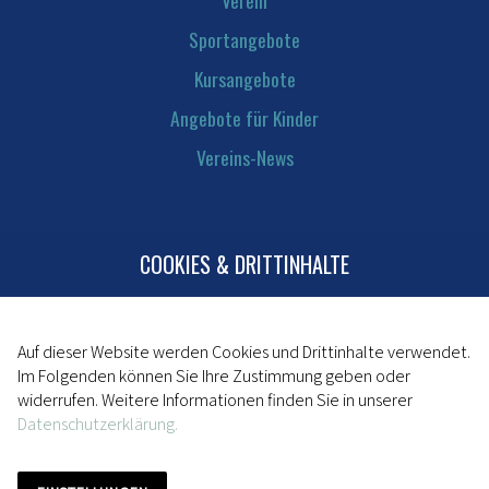
Sportangebote
Kursangebote
Angebote für Kinder
Vereins-News
COOKIES & DRITTINHALTE
Kontakt
Mitglied werden
Impressum
Auf dieser Website werden Cookies und Drittinhalte verwendet.
Im Folgenden können Sie Ihre Zustimmung geben oder
Datenschutz
widerrufen. Weitere Informationen finden Sie in unserer
Datenschutzerklärung.
powered by da kapo