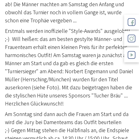
ab! Die Männer machten am Samstag den Anfang und
obwohl das Turnier noch in vollem Gange ist, wurde
schon eine Trophäe vergeben ...
Erstmals werden inoffizielle "Style-Awards" ausgelobt!!
;-) Will heißen: das am besten gestylte Männer- und
Frauenteam erhält einen kleinen Preis für ihr perfektes,
harmonisches Outfit! Am Samstag waren ja zunächst alle
Männer am Start und da gab es gleich die ersten
"Turniersieger" am Abend: Norbert Engemann und Daniel
Müller (Herrsching/München) wurden für den Titel
auserkoren (siehe Foto). Mit dazu beigetragen haben die
die stylischen Hüte unseres Sponsors "Tucher Bräu" ...
Herzlichen Glückwunsch!!
Am Sonntag sind dann auch die Frauen am Start und da
wird die Jury bei Damenteams das Outfit beurteilen
;-) Gegen Mittag stehen die Halbfinals an, die Endspiele
steigen vermutlich ab ca. 14:30 Uhr / 15:00 Uhr. Schaut