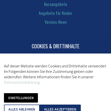
Kursangebote
Angebote für Kinder
Vereins-News
COOKIES & DRITTINHALTE
Kontakt
Mitglied werden
Impressum
Auf dieser Website werden Cookies und Drittinhalte verwendet.
Im Folgenden können Sie Ihre Zustimmung geben oder
Datenschutz
widerrufen. Weitere Informationen finden Sie in unserer
Datenschutzerklärung.
powered by da kapo
EINSTELLUNGEN
ALLES ABLEHNEN
ALLES AKZEPTIEREN