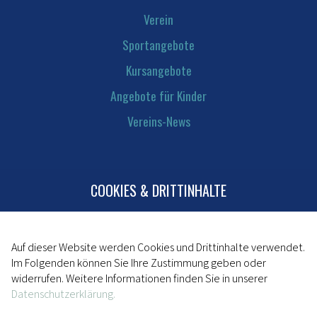
Verein
Sportangebote
Kursangebote
Angebote für Kinder
Vereins-News
COOKIES & DRITTINHALTE
Kontakt
Mitglied werden
Impressum
Auf dieser Website werden Cookies und Drittinhalte verwendet.
Im Folgenden können Sie Ihre Zustimmung geben oder
Datenschutz
widerrufen. Weitere Informationen finden Sie in unserer
Datenschutzerklärung.
powered by da kapo