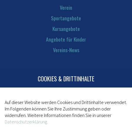
Verein
Sportangebote
Kursangebote
Angebote für Kinder
Vereins-News
COOKIES & DRITTINHALTE
Kontakt
Mitglied werden
Impressum
Auf dieser Website werden Cookies und Drittinhalte verwendet.
Im Folgenden können Sie Ihre Zustimmung geben oder
Datenschutz
widerrufen. Weitere Informationen finden Sie in unserer
Datenschutzerklärung.
powered by da kapo