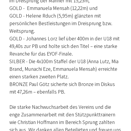
im Dreisprung der Männer mit 15,23m,
GOLD - Emmanuela Mensah (12,22m) und
GOLD - Helene Rduch (5,95m) glänzten mit
persönlichen Bestleistungen im Dreisprung bzw.
Weitsprung.
GOLD - Johannes Lorz lief über 400m in der U18 mit
49,40s zur PB und holte sich den Titel – eine starke
Revanche für das EYOF-Finale.
SILBER - Die 4x100m Staffel der U18 (Anna Lutz, Mia
Brand, Munachi Eze, Emmanuela Mensah) erreichte
einen starken zweiten Platz.
BRONZE Paul Götz sicherte sich Bronze im Diskus
mit 47,26m – ebenfalls PB.
Die starke Nachwuchsarbeit des Vereins und die
enge Zusammenarbeit mit den Stützpunkttrainern
wie Christian Hoffmann im Bereich Sprung zahlten
sich aus. Wir danken allen Beteiligten und freuen uns