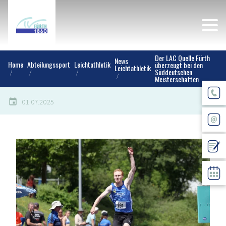
Der LAC Quelle Fürth
News
Home
Abteilungssport
Leichtathletik
überzeugt bei den
Leichtathletik
Süddeutschen
Meisterschaften
01.07.2025