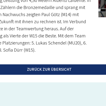
Leistung von 4,50 Metern Alberto Lafuente. In
02 Zählern die Bronzemedaille und sprang mit
m Nachwuchs zeigten Paul Götz (M14) mit
 Zukunft mit ihnen zu rechnen ist. Im Verbund
ze in der Teamwertung heraus. Auf der
g als Vierte der W15 die Beste. Mit dem Team
e Platzierungen: 5. Lukas Schendel (MU20), 6.
8. Sofia Dürr (W15).
ZURÜCK ZUR ÜBERSICHT