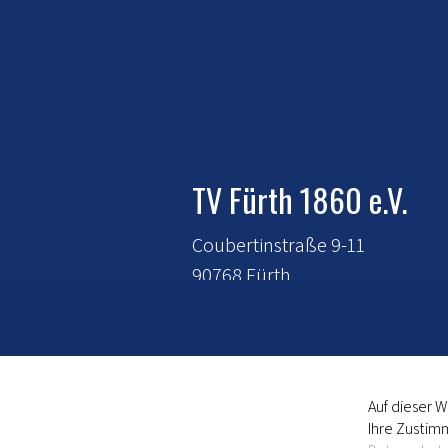
TV Fürth 1860 e.V.
Coubertinstraße 9-11
90768 Fürth
E-Mail:
mitgliederverwaltung@t
fuerth-1860.de
Tel.:
0911 - 720 120
Auf dieser 
Ihre Zustim