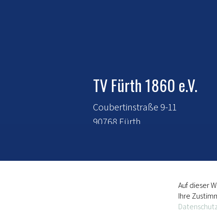
TV Fürth 1860 e.V.
Coubertinstraße 9-11
90768 Fürth
E-Mail:
mitgliederverwaltung@t
fuerth-1860.de
Tel.:
0911 - 720 120
Auf dieser 
Ihre Zustim
Datenschutz