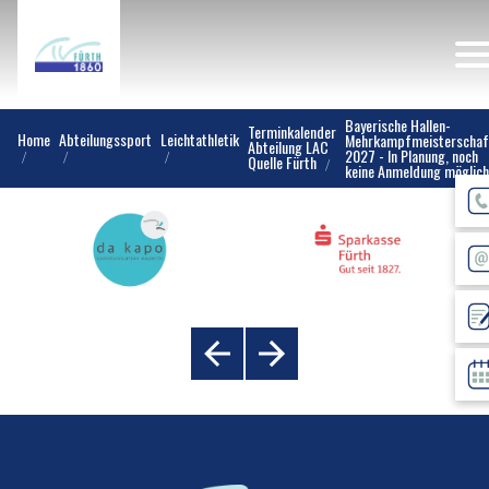
Bayerische Hallen-
Terminkalender
Home
Abteilungssport
Leichtathletik
Mehrkampfmeisterschaf
Abteilung LAC
2027 - In Planung, noch
Quelle Fürth
keine Anmeldung möglich