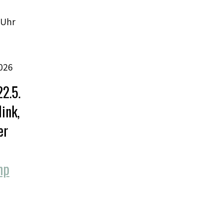
 Uhr
026
22.5.
ink,
er
mp