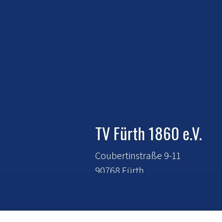
TV Fürth 1860 e.V.
Coubertinstraße 9-11
90768 Fürth
E-Mail:
mitgliederverwaltung@t
fuerth-1860.de
Tel.:
0911 - 720 120