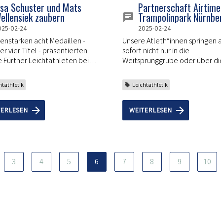
isa Schuster und Mats
Partnerschaft Airtime
ellensiek zaubern
Trampolinpark Nürnbe
025-02-24
2025-02-24
renstarken acht Medaillen -
Unsere Atleth*innen springen 
er vier Titel - präsentierten
sofort nicht nur in die
ie Fürther Leichtathleten bei
Weitsprunggrube oder über di
yerischen
Hochsprunglatte. Sie fliegen a
aufmeisterschaften im
durch den Airtime Trampolinp
htathletik
Leichtathletik
bayerischen Ruhstorf prächtig.
Nürnberg.
TERLESEN
WEITERLESEN
3
4
5
6
7
8
9
10