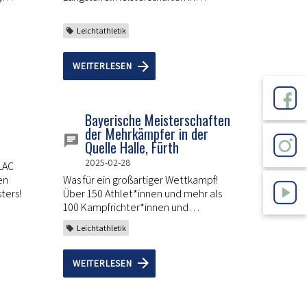
Marktheidenfeld.
Leichtathletik
WEITERLESEN
Bayerische Meisterschaften
der Mehrkämpfer in der
Quelle Halle, Fürth
2025-02-28
 LAC
en
Was für ein großartiger Wettkampf!
ters!
Über 150 Athlet*innen und mehr als
100 Kampfrichter*innen und
Helfer*innen haben einen
Leichtathletik
Wettkampf abgeliefert, der den
Königinnen der Leichtathletik würdig
war.
WEITERLESEN