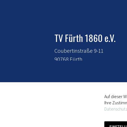
TV Fürth 1860 e.V.
Coubertinstraße 9-11
90768 Fürth
E-Mail:
mitgliederverwaltung@t
fuerth-1860.de
Tel.:
0911 - 720 120
Auf dieser 
Ihre Zustim
Datenschutz
EINSTEL