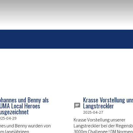
ohannes und Benny als
Krasse Vorstellung un
UMA Local Heroes
Langstreckler
usgezeichnet
2025-04-27
025-04-29
Krasse Vorstellung unserer
nes und Benny wurden von
Langstreckler bei der Regens
m langjährigen
3000m Challenge ! DM Normen,