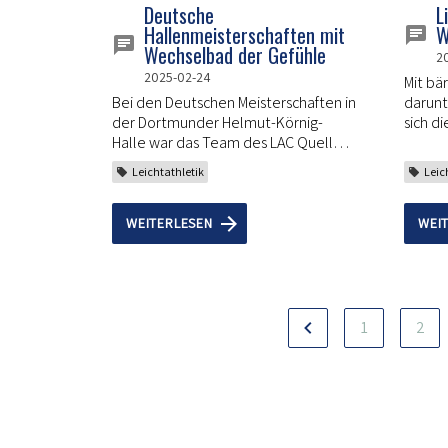
Deutsche
L
Hallenmeisterschaften mit
W
Wechselbad der Gefühle
2
2025-02-24
Mit bä
Bei den Deutschen Meisterschaften in
darunt
der Dortmunder Helmut-Körnig-
sich d
Halle war das Team des LAC Quelle
den ba
Fürth so groß wie seit Jahren nicht
Crossl
Leichtathletik
Leic
mehr.
nieder
WEITERLESEN
WEI
1
2