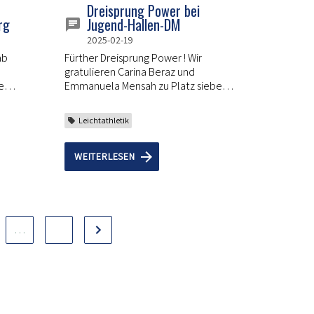
Dreisprung Power bei
rg
Jugend-Hallen-DM
2025-02-19
ab
Fürther Dreisprung Power ! Wir
gratulieren Carina Beraz und
e
Emmanuela Mensah zu Platz sieben
uch
und Rang acht in Deutschland.
ark
Leichtathletik
WEITERLESEN
…