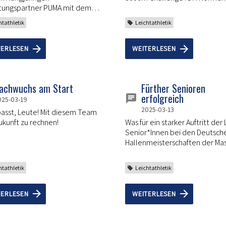
tungspartner PUMA mit dem
Bestzeiten oder schnellster
ten Local Hero Paket
Saisoneinstieg der Karriere.
htathletik
Leichtathletik
eichnet.
TERLESEN
WEITERLESEN
achwuchs am Start
Fürther Senioren
erfolgreich
025-03-19
2025-03-13
asst, Leute! Mit diesem Team
Zukunft zu rechnen!
Was für ein starker Auftritt der
Senior*Innen bei den Deutsch
Hallenmeisterschaften der Mas
htathletik
Leichtathletik
TERLESEN
WEITERLESEN