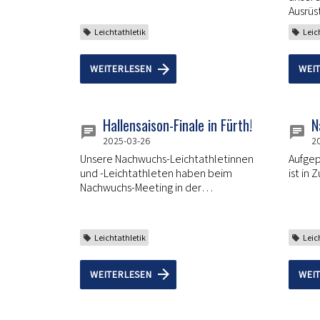
Ausrüs
begehr
Leichtathletik
Leic
ausgez
WEITERLESEN
WEI
Hallensaison-Finale in Fürth!
N
2025-03-26
2
Unsere Nachwuchs-Leichtathletinnen
Aufgep
und -Leichtathleten haben beim
ist in 
Nachwuchs-Meeting in der
heimischen LAC-Halle persönliche
Bestleistungen erzielt, Urkunden
gesammelt und großartige
Leichtathletik
Leic
Leistungen gezeigt!
WEITERLESEN
WEI