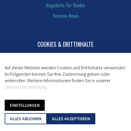
Angebote für Kinder
Vereins-News
COOKIES & DRITTINHALTE
Kontakt
Mitglied werden
Impressum
Auf dieser Website werden Cookies und Drittinhalte verwendet.
Im Folgenden können Sie Ihre Zustimmung geben oder
Datenschutz
widerrufen. Weitere Informationen finden Sie in unserer
Datenschutzerklärung.
powered by da kapo
EINSTELLUNGEN
ALLES ABLEHNEN
ALLES AKZEPTIEREN