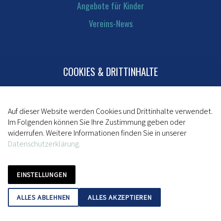
Angebote für Kinder
Vereins-News
COOKIES & DRITTINHALTE
Kontakt
Mitglied werden
Impressum
Auf dieser Website werden Cookies und Drittinhalte verwendet.
Im Folgenden können Sie Ihre Zustimmung geben oder
Datenschutz
widerrufen. Weitere Informationen finden Sie in unserer
Datenschutzerklärung.
powered by da kapo
EINSTELLUNGEN
ALLES ABLEHNEN
ALLES AKZEPTIEREN