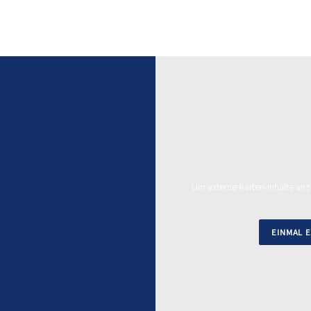
Um externe Karten-Inhalte anzu
EINMAL 