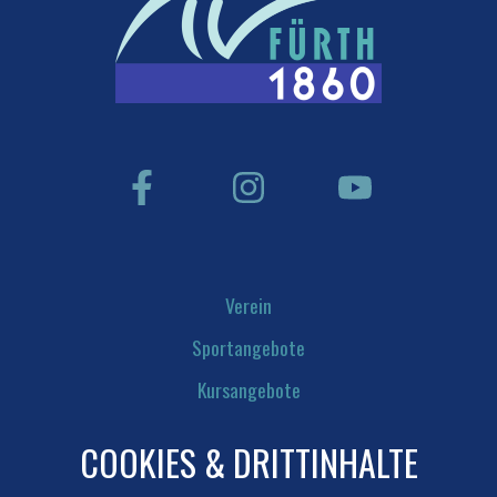
Verein
Sportangebote
Kursangebote
Angebote für Kinder
v-
COOKIES & DRITTINHALTE
Vereins-News