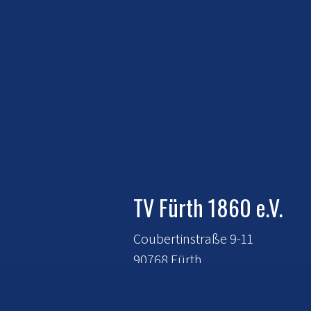
TV Fürth 1860 e.V.
Coubertinstraße 9-11
90768 Fürth
E-Mail:
mitgliederverwaltung@t
fuerth-1860.de